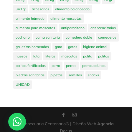
340 gr
accesorios
alimento balanceado
alimento húmedo
alimento mascotas
alimento para mascotas
antiparacitario
antiparacitarios
cachorro
cama sanitaria
comedero doble
comederos
galletitas horneadas
gato
gatos
higiene animal
huesos
lata
literas
mascotas
palita
palitos
palitos fortificados
perro
perros
perros adultos
piedras sanitarias
pipetas
semillas
snacks
UNIDAD
Agropecuaria Centenario® | Diseño Web
Agencia
Decus