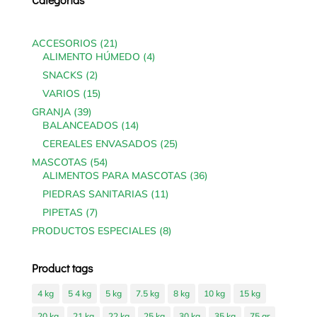
21
ACCESORIOS
21
products
4
ALIMENTO HÚMEDO
4
products
2
SNACKS
2
products
15
VARIOS
15
products
39
GRANJA
39
products
14
BALANCEADOS
14
products
25
CEREALES ENVASADOS
25
products
54
MASCOTAS
54
products
36
ALIMENTOS PARA MASCOTAS
36
products
11
PIEDRAS SANITARIAS
11
products
7
PIPETAS
7
products
8
PRODUCTOS ESPECIALES
8
products
Product tags
4 kg
5 4 kg
5 kg
7.5 kg
8 kg
10 kg
15 kg
20 kg
21 kg
22 kg
25 kg
30 kg
35 kg
75 gr