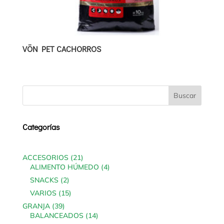
VÖN PET CACHORROS
Categorías
21
ACCESORIOS
21
products
4
ALIMENTO HÚMEDO
4
products
2
SNACKS
2
products
15
VARIOS
15
products
39
GRANJA
39
products
14
BALANCEADOS
14