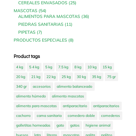
products
25
CEREALES ENVASADOS
25
products
54
MASCOTAS
54
products
36
ALIMENTOS PARA MASCOTAS
36
products
11
PIEDRAS SANITARIAS
11
products
7
PIPETAS
7
products
8
PRODUCTOS ESPECIALES
8
products
Product tags
4 kg
5 4 kg
5 kg
7.5 kg
8 kg
10 kg
15 kg
20 kg
21 kg
22 kg
25 kg
30 kg
35 kg
75 gr
340 gr
accesorios
alimento balanceado
alimento húmedo
alimento mascotas
alimento para mascotas
antiparacitario
antiparacitarios
cachorro
cama sanitaria
comedero doble
comederos
galletitas horneadas
gato
gatos
higiene animal
huesos
lata
literas
mascotas
palita
palitos