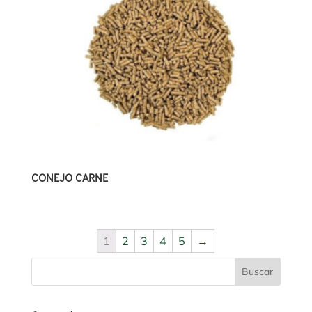
CONEJO CARNE
1
2
3
4
5
→