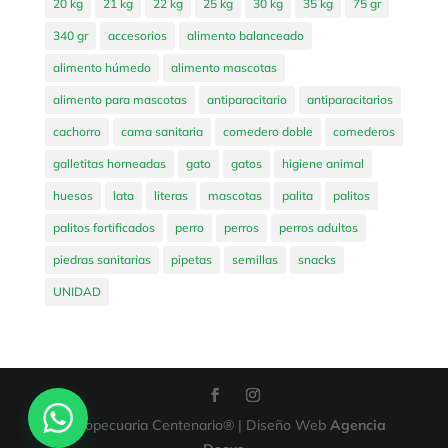
20 kg
21 kg
22 kg
25 kg
30 kg
35 kg
75 gr
340 gr
accesorios
alimento balanceado
alimento húmedo
alimento mascotas
alimento para mascotas
antiparacitario
antiparacitarios
cachorro
cama sanitaria
comedero doble
comederos
galletitas horneadas
gato
gatos
higiene animal
huesos
lata
literas
mascotas
palita
palitos
palitos fortificados
perro
perros
perros adultos
piedras sanitarias
pipetas
semillas
snacks
UNIDAD
Agropecuaria Centenario® | Diseño Web
Agencia