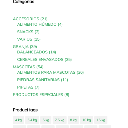
Categorías
21
ACCESORIOS
21
products
4
ALIMENTO HÚMEDO
4
products
2
SNACKS
2
products
15
VARIOS
15
products
39
GRANJA
39
products
14
BALANCEADOS
14
products
25
CEREALES ENVASADOS
25
products
54
MASCOTAS
54
products
36
ALIMENTOS PARA MASCOTAS
36
products
11
PIEDRAS SANITARIAS
11
products
7
PIPETAS
7
products
8
PRODUCTOS ESPECIALES
8
products
Product tags
4 kg
5 4 kg
5 kg
7.5 kg
8 kg
10 kg
15 kg