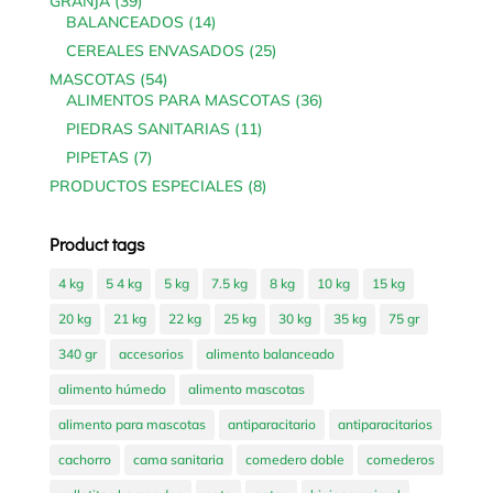
39
GRANJA
39
products
14
BALANCEADOS
14
products
25
CEREALES ENVASADOS
25
products
54
MASCOTAS
54
products
36
ALIMENTOS PARA MASCOTAS
36
products
11
PIEDRAS SANITARIAS
11
products
7
PIPETAS
7
products
8
PRODUCTOS ESPECIALES
8
products
Product tags
4 kg
5 4 kg
5 kg
7.5 kg
8 kg
10 kg
15 kg
20 kg
21 kg
22 kg
25 kg
30 kg
35 kg
75 gr
340 gr
accesorios
alimento balanceado
alimento húmedo
alimento mascotas
alimento para mascotas
antiparacitario
antiparacitarios
cachorro
cama sanitaria
comedero doble
comederos