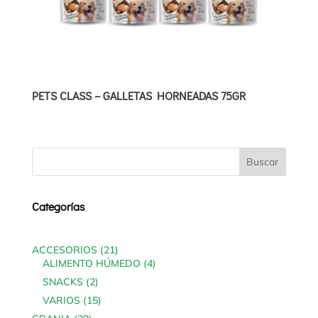
PETS CLASS – GALLETAS HORNEADAS 75GR
Categorías
21
ACCESORIOS
21
products
4
ALIMENTO HÚMEDO
4
products
2
SNACKS
2
products
15
VARIOS
15
products