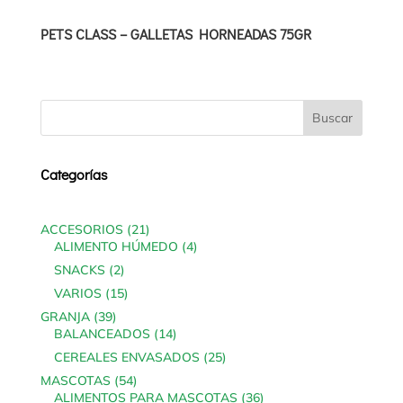
PETS CLASS – GALLETAS HORNEADAS 75GR
Categorías
21
ACCESORIOS
21
products
4
ALIMENTO HÚMEDO
4
products
2
SNACKS
2
products
15
VARIOS
15
products
39
GRANJA
39
products
14
BALANCEADOS
14
products
25
CEREALES ENVASADOS
25
products
54
MASCOTAS
54
products
36
ALIMENTOS PARA MASCOTAS
36