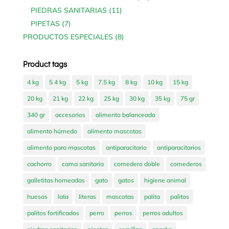
products
11
PIEDRAS SANITARIAS
11
products
7
PIPETAS
7
products
8
PRODUCTOS ESPECIALES
8
products
Product tags
4 kg
5 4 kg
5 kg
7.5 kg
8 kg
10 kg
15 kg
20 kg
21 kg
22 kg
25 kg
30 kg
35 kg
75 gr
340 gr
accesorios
alimento balanceado
alimento húmedo
alimento mascotas
alimento para mascotas
antiparacitario
antiparacitarios
cachorro
cama sanitaria
comedero doble
comederos
galletitas horneadas
gato
gatos
higiene animal
huesos
lata
literas
mascotas
palita
palitos
palitos fortificados
perro
perros
perros adultos