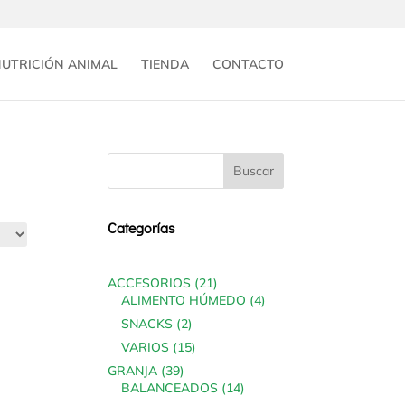
UTRICIÓN ANIMAL
TIENDA
CONTACTO
Categorías
21
ACCESORIOS
21
products
4
ALIMENTO HÚMEDO
4
products
2
SNACKS
2
products
15
VARIOS
15
products
39
GRANJA
39
products
14
BALANCEADOS
14
products