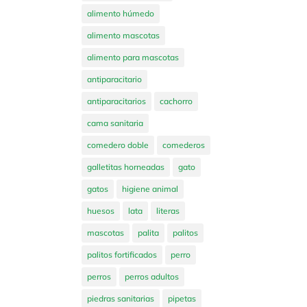
alimento húmedo
alimento mascotas
alimento para mascotas
antiparacitario
antiparacitarios
cachorro
cama sanitaria
comedero doble
comederos
galletitas horneadas
gato
gatos
higiene animal
huesos
lata
literas
mascotas
palita
palitos
palitos fortificados
perro
perros
perros adultos
piedras sanitarias
pipetas