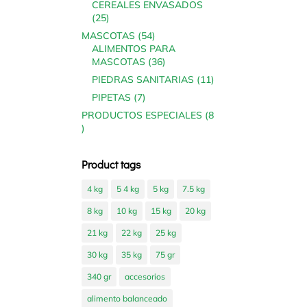
CEREALES ENVASADOS
25
25
products
54
MASCOTAS
54
products
ALIMENTOS PARA
36
MASCOTAS
36
products
11
PIEDRAS SANITARIAS
11
products
7
PIPETAS
7
products
PRODUCTOS ESPECIALES
8
8
products
Product tags
4 kg
5 4 kg
5 kg
7.5 kg
8 kg
10 kg
15 kg
20 kg
21 kg
22 kg
25 kg
30 kg
35 kg
75 gr
340 gr
accesorios
alimento balanceado