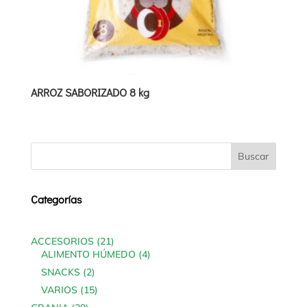
ARROZ SABORIZADO 8 kg
Categorías
21
ACCESORIOS
21
products
4
ALIMENTO HÚMEDO
4
products
2
SNACKS
2
products
15
VARIOS
15
products