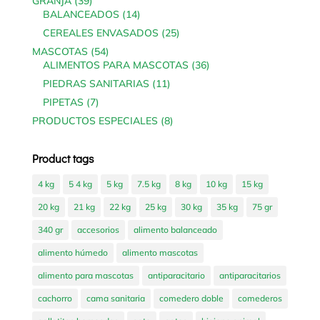
39
GRANJA
39
products
14
BALANCEADOS
14
products
25
CEREALES ENVASADOS
25
products
54
MASCOTAS
54
products
36
ALIMENTOS PARA MASCOTAS
36
products
11
PIEDRAS SANITARIAS
11
products
7
PIPETAS
7
products
8
PRODUCTOS ESPECIALES
8
products
Product tags
4 kg
5 4 kg
5 kg
7.5 kg
8 kg
10 kg
15 kg
20 kg
21 kg
22 kg
25 kg
30 kg
35 kg
75 gr
340 gr
accesorios
alimento balanceado
alimento húmedo
alimento mascotas
alimento para mascotas
antiparacitario
antiparacitarios
cachorro
cama sanitaria
comedero doble
comederos