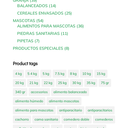
39
GRANJA
39
products
14
BALANCEADOS
14
products
25
CEREALES ENVASADOS
25
products
54
MASCOTAS
54
products
36
ALIMENTOS PARA MASCOTAS
36
products
11
PIEDRAS SANITARIAS
11
products
7
PIPETAS
7
products
8
PRODUCTOS ESPECIALES
8
products
Product tags
4 kg
5 4 kg
5 kg
7.5 kg
8 kg
10 kg
15 kg
20 kg
21 kg
22 kg
25 kg
30 kg
35 kg
75 gr
340 gr
accesorios
alimento balanceado
alimento húmedo
alimento mascotas
alimento para mascotas
antiparacitario
antiparacitarios
cachorro
cama sanitaria
comedero doble
comederos