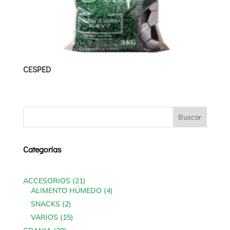
CESPED
Categorías
21
ACCESORIOS
21
products
4
ALIMENTO HÚMEDO
4
products
2
SNACKS
2
products
15
VARIOS
15
products