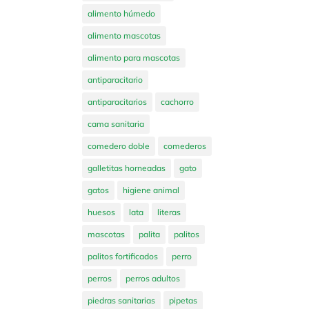
alimento húmedo
alimento mascotas
alimento para mascotas
antiparacitario
antiparacitarios
cachorro
cama sanitaria
comedero doble
comederos
galletitas horneadas
gato
gatos
higiene animal
huesos
lata
literas
mascotas
palita
palitos
palitos fortificados
perro
perros
perros adultos
piedras sanitarias
pipetas