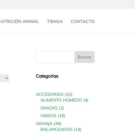
UTRICIÓN ANIMAL
TIENDA
CONTACTO
Categorías
21
ACCESORIOS
21
products
4
ALIMENTO HÚMEDO
4
products
2
SNACKS
2
products
15
VARIOS
15
products
39
GRANJA
39
products
14
BALANCEADOS
14
products