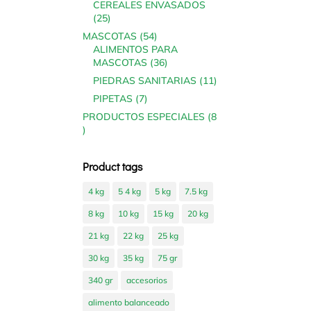
CEREALES ENVASADOS
25
25
products
54
MASCOTAS
54
products
ALIMENTOS PARA
36
MASCOTAS
36
products
11
PIEDRAS SANITARIAS
11
products
7
PIPETAS
7
products
PRODUCTOS ESPECIALES
8
8
products
Product tags
4 kg
5 4 kg
5 kg
7.5 kg
8 kg
10 kg
15 kg
20 kg
21 kg
22 kg
25 kg
30 kg
35 kg
75 gr
340 gr
accesorios
alimento balanceado